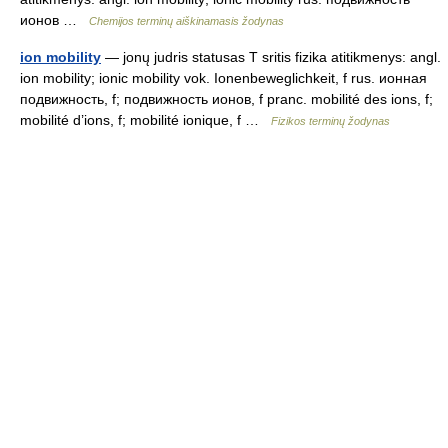
ионов …
Chemijos terminų aiškinamasis žodynas
ion mobility
— jonų judris statusas T sritis fizika atitikmenys: angl.
ion mobility; ionic mobility vok. Ionenbeweglichkeit, f rus. ионная
подвижность, f; подвижность ионов, f pranc. mobilité des ions, f;
mobilité d’ions, f; mobilité ionique, f …
Fizikos terminų žodynas