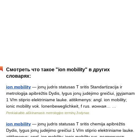
Смотреть что такое "ion mobility" в других
словарях:
ion mobility
— jonų judris statusas T sritis Standartizacija ir
metrologija apibrėžtis Dydis, lygus jonų judėjimo greičiui, įgyjamam
1 V/m stiprio elektriniame lauke. atitikmenys: angl. ion mobility;
ionic mobility vok. Ionenbeweglichkeit, f rus. ионная… …
Penkiakalbis aiškinamasis metrologijos terminų žodynas
ion mobility
— jonų judris statusas T sritis chemija apibrėžtis
Dydis, lygus jonų judėjimo greičiui 1 V/m stiprio elektriniame lauke.
atitikmenys: angl. ion mobility; ionic mobility rus. подвижность