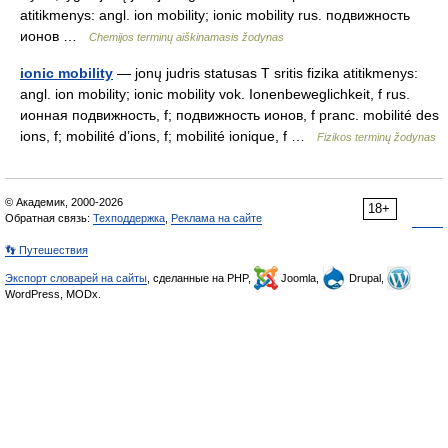
atitikmenys: angl. ion mobility; ionic mobility rus. подвижность
ионов …
Chemijos terminų aiškinamasis žodynas
ionic mobility
— jonų judris statusas T sritis fizika atitikmenys:
angl. ion mobility; ionic mobility vok. Ionenbeweglichkeit, f rus.
ионная подвижность, f; подвижность ионов, f pranc. mobilité des
ions, f; mobilité d’ions, f; mobilité ionique, f …
Fizikos terminų žodynas
© Академик, 2000-2026
18+
Обратная связь:
Техподдержка
,
Реклама на сайте
👣 Путешествия
Экспорт словарей на сайты
, сделанные на PHP,
Joomla,
Drupal,
WordPress, MODx.