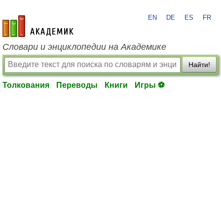
EN
DE
ES
FR
academic.ru
Словари и энциклопедии на Академике
Найти!
Толкования
Переводы
Книги
Игры ⚽