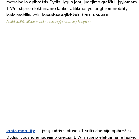
metrologija apibrėžtis Dydis, lygus jonų judėjimo greičiui, įgyjamam
1 V/m stiprio elektriniame lauke. atitikmenys: angl. ion mobility;
ionic mobility vok. Ionenbeweglichkeit, f rus. ионная… …
Penkiakalbis aiškinamasis metrologijos terminų žodynas
ionic mobility
— jonų judris statusas T sritis chemija apibrėžtis
Dydis, lygus jonų judėjimo greičiui 1 V/m stiprio elektriniame lauke.